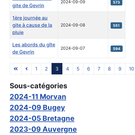
2024-09-09
573
gite de Gevrin
1ère journée au
gite à cause de la
2024-09-08
551
pluie
Les abords du gîte
2024-09-07
594
de Gevrin
1
2
3
4
5
6
7
8
9
10
Page 3 sur 14
Sous-catégories
2024-11 Morvan
2024-09 Bugey
2024-05 Bretagne
2023-09 Auvergne