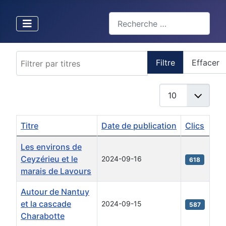
Valider
Type 2 or more characters for 
Filtrer par titres
Filtre
Effacer
Afficher #
Titre
Date de publication
Clics
Articles
Les environs de
Ceyzérieu et le
2024-09-16
618
marais de Lavours
Autour de Nantuy
et la cascade
2024-09-15
587
Charabotte