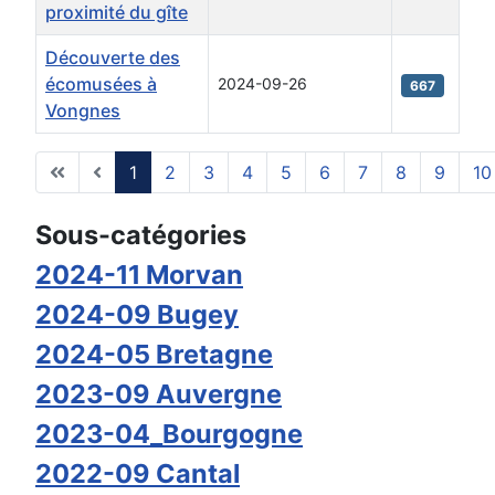
proximité du gîte
Découverte des
écomusées à
2024-09-26
667
Vongnes
1
2
3
4
5
6
7
8
9
10
Page 1 sur 14
Sous-catégories
2024-11 Morvan
2024-09 Bugey
2024-05 Bretagne
2023-09 Auvergne
2023-04_Bourgogne
2022-09 Cantal