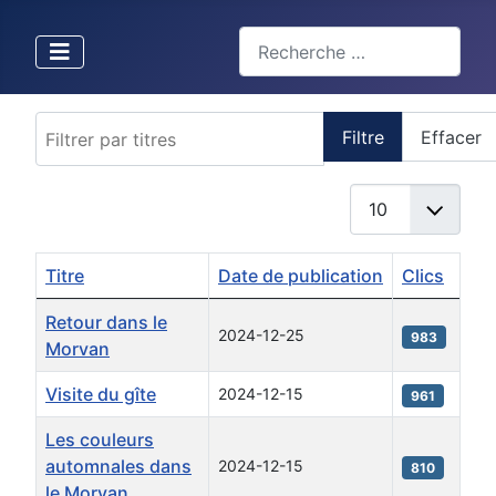
Valider
Type 2 or more characters for 
Filtrer par titres
Filtre
Effacer
Afficher #
Titre
Date de publication
Clics
Articles
Retour dans le
2024-12-25
983
Morvan
Visite du gîte
2024-12-15
961
Les couleurs
automnales dans
2024-12-15
810
le Morvan