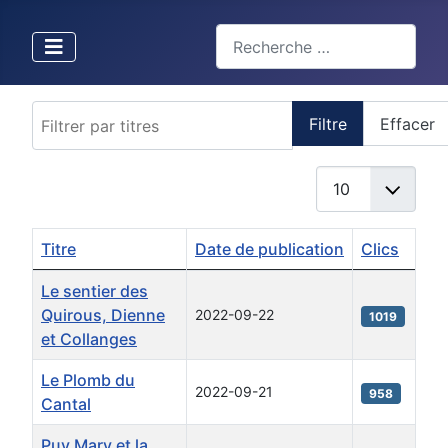
Valider
Type 2 or more characters for 
Filtrer par titres
Filtre
Effacer
Afficher #
Titre
Date de publication
Clics
Articles
Le sentier des
Quirous, Dienne
2022-09-22
1019
et Collanges
Le Plomb du
2022-09-21
958
Cantal
Puy Mary et la