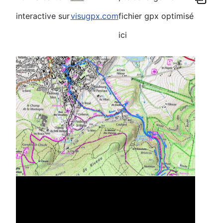
interactive sur
visugpx.com
fichier gpx optimisé
ici