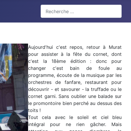
Valider
Type 2 or more characters for results.
Aujourd'hui c'est repos, retour à Murat
pour assister à la fête du cornet, dont
c'est la 18ème édition : donc pour
changer c'est bain de foule au
programme, écoute de la musique par les
orchestres de fanfare, restaurant pour
découvrir - et savourer - la truffade ou le
cornet garni. Sans oublier une balade sur
le promontoire bien perché au dessus des
toits !
Tout cela avec le soleil et ciel bleu
intégral pour ne rien gâcher. Mais