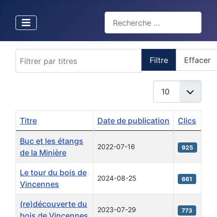
Valider
Type 2 or more characters for 
Filtrer par titres
Filtre
Effacer
Afficher #
Titre
Date de publication
Clics
Articles
Buc et les étangs
2022-07-16
925
de la Minière
Le tour du bois de
2024-08-25
661
Vincennes
(re)découverte du
2023-07-29
773
bois de Vincennes