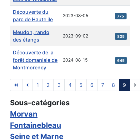
Découverte du
2023-08-05
775
parc de Haute ile
Meudon, rando
2023-09-02
835
des étangs
Découverte de la
forêt domaniale de
2024-08-15
645
Montmorency
1
2
3
4
5
6
7
8
9
Page 9 sur 9
Sous-catégories
Morvan
Fontainebleau
Seine et Marne