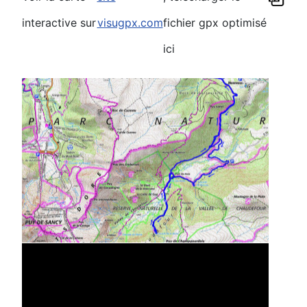
interactive sur
visugpx.com
fichier gpx optimisé
ici