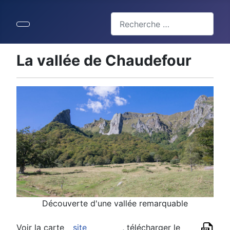
Valider
Type 2 or more characters for 
La vallée de Chaudefour
Découverte d'une vallée remarquable
Voir la carte
site
, télécharger le