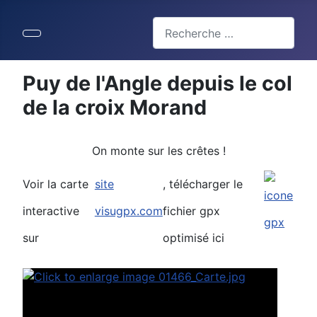
Valider
Type 2 or more characters for 
Puy de l'Angle depuis le col
de la croix Morand
On monte sur les crêtes !
Voir la carte
site
, télécharger le
interactive
visugpx.com
fichier gpx
sur
optimisé ici