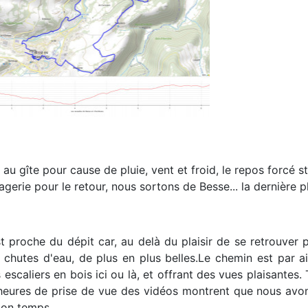
te au gîte pour cause de pluie, vent et froid, le repos forcé s
erie pour le retour, nous sortons de Besse... la dernière p
t proche du dépit car, au delà du plaisir de se retrouver p
hutes d'eau, de plus en plus belles.Le chemin est par aill
 escaliers en bois ici ou là, et offrant des vues plaisantes.
 les heures de prise de vue des vidéos montrent que nous avo
mon temps...