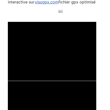
interactive sur
visugpx.com
fichier gpx optimisé
ici